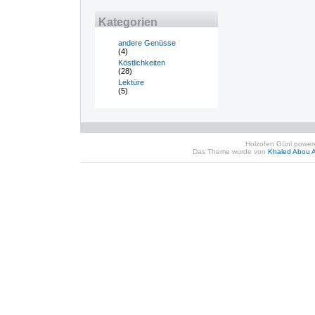
Kategorien
andere Genüsse
(4)
Köstlichkeiten
(28)
Lektüre
(5)
Holzofen Günl powe
Das Theme wurde von
Khaled Abou A