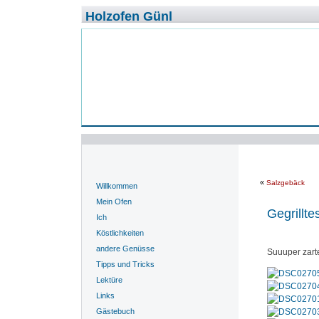
Holzofen Günl
«
Salzgebäck
Willkommen
Mein Ofen
Gegrillte
Ich
Köstlichkeiten
andere Genüsse
Suuuper zarte
Tipps und Tricks
Lektüre
Links
Gästebuch