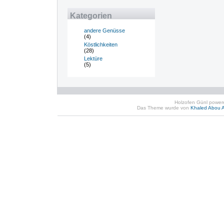
Kategorien
andere Genüsse
(4)
Köstlichkeiten
(28)
Lektüre
(5)
Holzofen Günl powe
Das Theme wurde von
Khaled Abou A