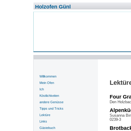
Holzofen Günl
Willkommen
Lektür
Mein Ofen
Ich
Köstlichkeiten
Four Gr
Den Holzbac
andere Genüsse
Tipps und Tricks
Alpenkü
Lektüre
Susanna Bin
0239-3
Links
Brotbac
Gästebuch