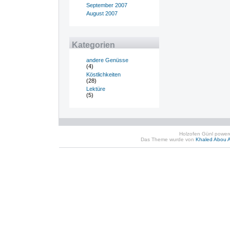
September 2007
August 2007
Kategorien
andere Genüsse
(4)
Köstlichkeiten
(28)
Lektüre
(5)
Holzofen Günl powe
Das Theme wurde von
Khaled Abou A