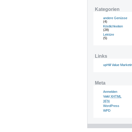
Kategorien
andere Genüsse
(4)
Köstlichkeiten
(28)
Lektüre
(5)
Links
upHill Value Marketi
Meta
Anmelden
Valid
XHTML
XFN
WordPress
WPD