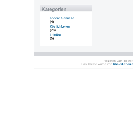
Kategorien
andere Genüsse
(4)
Köstlichkeiten
(28)
Lektüre
(5)
Holzofen Günl powe
Das Theme wurde von
Khaled Abou A