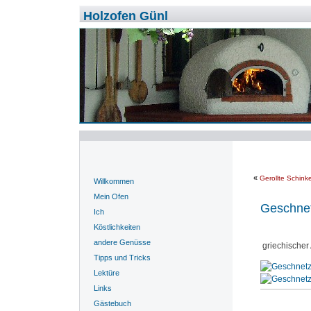
Holzofen Günl
«
Gerollte Schink
Willkommen
Mein Ofen
Geschnet
Ich
Köstlichkeiten
andere Genüsse
griechischer 
Tipps und Tricks
Lektüre
Links
Gästebuch