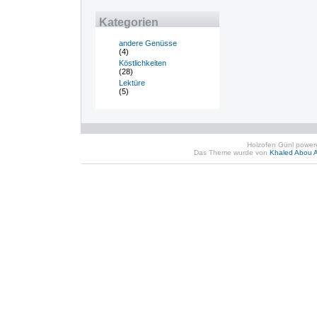
Kategorien
andere Genüsse
(4)
Köstlichkeiten
(28)
Lektüre
(5)
Holzofen Günl powe
Das Theme wurde von
Khaled Abou A